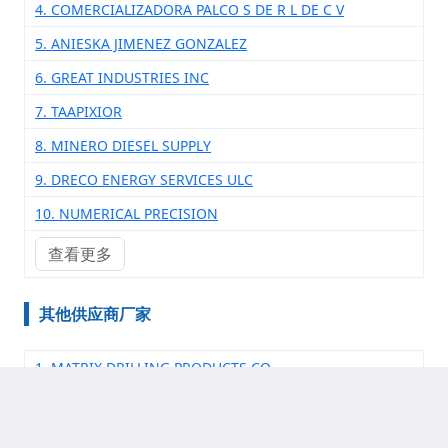
4. COMERCIALIZADORA PALCO S DE R L DE C V
5. ANIESKA JIMENEZ GONZALEZ
6. GREAT INDUSTRIES INC
7. TAAPIXIOR
8. MINERO DIESEL SUPPLY
9. DRECO ENERGY SERVICES ULC
10. NUMERICAL PRECISION
查看更多
其他供应商厂家
1. MATRIX DRILLING PRODUCTS CO
2. PATHFINDER SURVEY INSTRUMENTS
3. EXTRUSIONES METALICAS EUROPEA