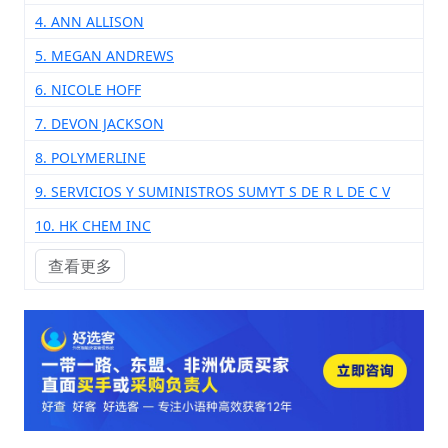
4. ANN ALLISON
5. MEGAN ANDREWS
6. NICOLE HOFF
7. DEVON JACKSON
8. POLYMERLINE
9. SERVICIOS Y SUMINISTROS SUMYT S DE R L DE C V
10. HK CHEM INC
查看更多