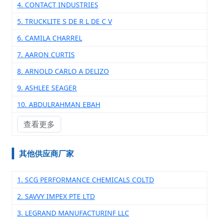
4. CONTACT INDUSTRIES
5. TRUCKLITE S DE R L DE C V
6. CAMILA CHARREL
7. AARON CURTIS
8. ARNOLD CARLO A DELIZO
9. ASHLEE SEAGER
10. ABDULRAHMAN EBAH
查看更多
其他供应商厂家
1. SCG PERFORMANCE CHEMICALS COLTD
2. SAVVY IMPEX PTE LTD
3. LEGRAND MANUFACTURINF LLC