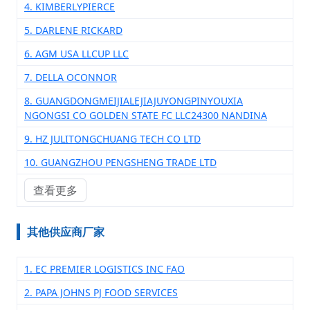
4. KIMBERLYPIERCE
5. DARLENE RICKARD
6. AGM USA LLCUP LLC
7. DELLA OCONNOR
8. GUANGDONGMEIJIALEJIAJUYONGPINYOUXIA
NGONGSI CO GOLDEN STATE FC LLC24300 NANDINA
9. HZ JULITONGCHUANG TECH CO LTD
10. GUANGZHOU PENGSHENG TRADE LTD
查看更多
其他供应商厂家
1. EC PREMIER LOGISTICS INC FAO
2. PAPA JOHNS PJ FOOD SERVICES