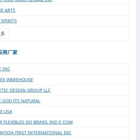
RE ARTS
 SPIRITS
更多
应商厂家
E INC
DEX WAREHOUSE
ETIC DESIGN GROUP LLC
K GOD ITS NATURAL
EX USA
R FLEXIBLES DO BRASIL IND E COM
VATION FIRST INTERNATIONAL INC