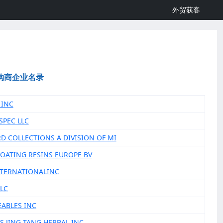
外贸获客
购商企业名录
 INC
SPEC LLC
RD COLLECTIONS A DIVISION OF MI
COATING RESINS EUROPE BV
INTERNATIONALINC
LLC
EABLES INC
ES JING TANG HERBAL INC