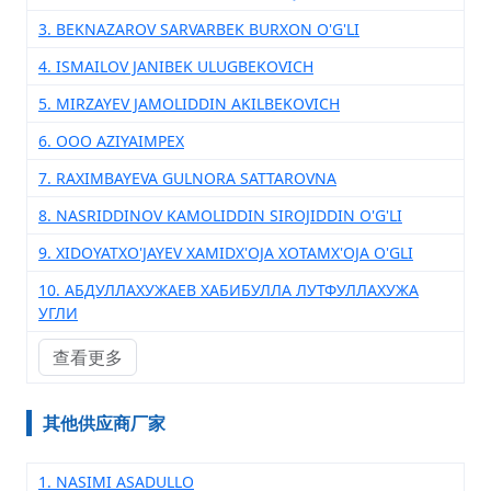
3. BEKNAZAROV SARVARBEK BURXON O'G'LI
4. ISMAILOV JANIBEK ULUGBEKOVICH
5. MIRZAYEV JAMOLIDDIN AKILBEKOVICH
6. OOO AZIYAIMPEX
7. RAXIMBAYEVA GULNORA SATTAROVNA
8. NASRIDDINOV KAMOLIDDIN SIROJIDDIN O'G'LI
9. XIDOYATXO'JAYEV XAMIDX'OJA XOTAMX'OJA O'GLI
10. АБДУЛЛАХУЖАЕВ ХАБИБУЛЛА ЛУТФУЛЛАХУЖА
УГЛИ
查看更多
其他供应商厂家
1. NASIMI ASADULLO