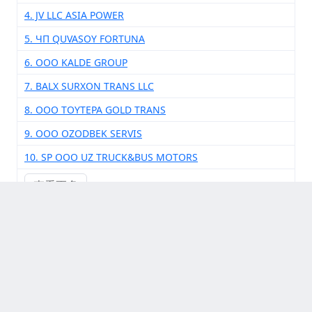
4. JV LLC ASIA POWER
5. ЧП QUVASOY FORTUNA
6. OOO KALDE GROUP
7. BALX SURXON TRANS LLC
8. OOO TOYTEPA GOLD TRANS
9. OOO OZODBEK SERVIS
10. SP OOO UZ TRUCK&BUS MOTORS
查看更多