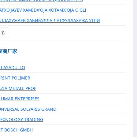
ATXO'JAYEV XAMIDX'OJA XOTAMX'OJA O'GLI
УЛЛАХУЖАЕВ ХАБИБУЛЛА ЛУТФУЛЛАХУЖА УГЛИ
更多
应商厂家
MI ASADULLO
PRINT POLIMER
AZIA METALL PROF
ID UMAR ENTEPRISES
UNVERSAL SOLYARIS GRAND
TEXNOLOGY TRADING
RT BOSCH GMBH