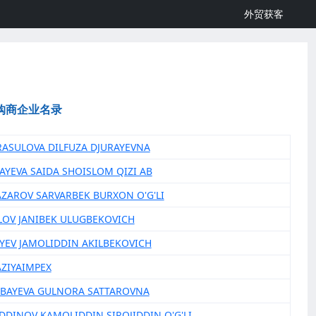
外贸获客
购商企业名录
RASULOVA DILFUZA DJURAYEVNA
BAYEVA SAIDA SHOISLOM QIZI AB
AZAROV SARVARBEK BURXON O'G'LI
ILOV JANIBEK ULUGBEKOVICH
AYEV JAMOLIDDIN AKILBEKOVICH
AZIYAIMPEX
MBAYEVA GULNORA SATTAROVNA
IDDINOV KAMOLIDDIN SIROJIDDIN O'G'LI